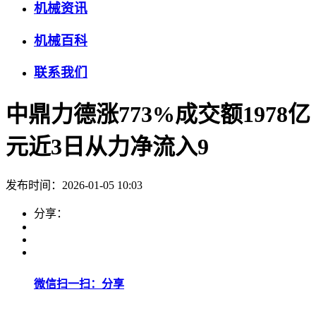
机械资讯
机械百科
联系我们
中鼎力德涨773%成交额1978亿
元近3日从力净流入9
发布时间：2026-01-05 10:03
分享：
微信扫一扫：分享