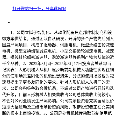
打开微信扫一扫，分享此网站
1、公司立脚于智能化、从动化配备焦点部件制制商和设
想方案供给者，通过团队自从研发，开辟的多个产物先后列入
国度严沉项目，构成了驱动器、伺服电机、微型永磁齿轮减速
电机、微型交换齿轮减速电机、小型交换齿轮减速电机、减速
器、摆线针轮细密减速器、谐波减速器等系列产物为从体的近
千个品种。2、2025年3月4日-2025年3月17日投资者关系勾当
记实表：人形机械人从机厂逐步畴前期机械人功能性实现往细
分的使用场景差同化的机能设想聚焦，分歧的使用场景也对减
速器提出了更多差同化的要求。针对人形机械人从机厂的需
求，公司会积极争取合做机遇，不竭对公司产物进行开辟和迭
代升级，目前人形机械人相关营收占公司总体营收比例较小，
不会对公司业绩发生严沉影响。公司提示投资者充实留意股价
短期大幅波动及二级市场投资的风险，敬请投资者正在充实判
断的根本上审慎投资。3、公司是处置机械传动取节制使用范