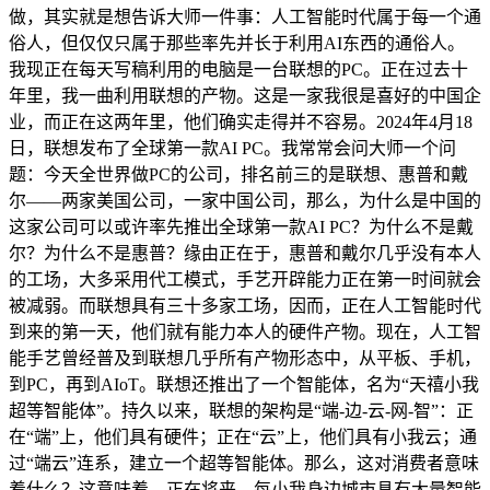
做，其实就是想告诉大师一件事：人工智能时代属于每一个通
俗人，但仅仅只属于那些率先并长于利用AI东西的通俗人。
我现正在每天写稿利用的电脑是一台联想的PC。正在过去十
年里，我一曲利用联想的产物。这是一家我很是喜好的中国企
业，而正在这两年里，他们确实走得并不容易。2024年4月18
日，联想发布了全球第一款AI PC。我常常会问大师一个问
题：今天全世界做PC的公司，排名前三的是联想、惠普和戴
尔——两家美国公司，一家中国公司，那么，为什么是中国的
这家公司可以或许率先推出全球第一款AI PC？为什么不是戴
尔？为什么不是惠普？缘由正在于，惠普和戴尔几乎没有本人
的工场，大多采用代工模式，手艺开辟能力正在第一时间就会
被减弱。而联想具有三十多家工场，因而，正在人工智能时代
到来的第一天，他们就有能力本人的硬件产物。现在，人工智
能手艺曾经普及到联想几乎所有产物形态中，从平板、手机，
到PC，再到AIoT。联想还推出了一个智能体，名为“天禧小我
超等智能体”。持久以来，联想的架构是“端-边-云-网-智”：正
在“端”上，他们具有硬件；正在“云”上，他们具有小我云；通
过“端云”连系，建立一个超等智能体。那么，这对消费者意味
着什么？这意味着，正在将来，每小我身边城市具有大量智能