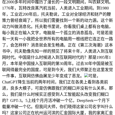
在2000多年时间中履历了漫长的一段文明期间，叫农耕文明。
1776年，瓦特改良蒸汽机当前，人类进入工业期间。到1980
年，工业近200年后，托夫勒说，工业对全球经济和财产的鞭
策力曾经衰竭了，所以我们需要找到一个新的动力源。这个新
动力叫做消息化。托夫勒书里说，你看我们桌上都有台电脑，
每小我正在输入文字，电脑是一个孤立的消息孤岛，可是若是
有一天有一小我把全世界所有的电脑用一根线把它连正在一路
了，会怎样样？消息就会发生畅通。正在《第三次海潮》这本
书中，托夫勒像先知一样的预见了将来十年，人类进入到互联
网时代。中国是什么时候进入到互联网时代的？那是1995年1
月，本年是中国接入互联网的第30周年。过去30年中国是被互
联网得最完全的国度，可是到今天，我们大师聚正在这里发觉
一件事，互联网仿佛由屠龙少年变成了恶龙。
可是，
ChatGPT降生当前的两年时间，我们正在各类上看到各类前
进，良多大模子，可是仿佛跟我们的糊口并没有什么关系，那
么，我们是什么时候实正感受到人工智能起头改变我们糊口
的？GPT-3。5上线个月月活冲破一个亿，DeepSeek一个月下
载量冲破一个亿。但我问大师，你们晓得这家公司名字叫什么
吗？这家公司正在杭州运河滨的汇金国际大厦，我的家离汇金