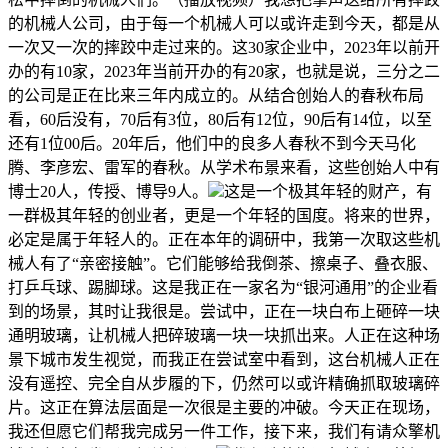
的机械人公司，由于每一个机械人可以或许走到今天，都是从
一次又一次的摔跤中走过来的。这30家企业中，2023年以前开
办的有10家，2023年当前开办的有20家，也就是说，三分之二
的公司是正在比来三年内成立的。从结合创始人的春秋布局
看，60后没有，70后有3位，80后有12位，90后有14位，以至
还有1位00后。20年后，他们中的良多人春秋不到今天马化
腾、李彦宏、雷军的春秋。从学术布景来看，这些创始人中有
博士20人，传授、博导9人。
这是一个极其年轻的财产，有
一群极其年轻的创业者，更是一个年轻的国度。将来的世界，
必定是属于年轻人的。正在本年的调研中，我第一次取这些机
械人有了“亲密接触”。它们能够给我倒茶、擦桌子、叠衣服、
打乒乓球、踢脚球。这是我正在一家名为“银河通用”的企业看
到的场景，其时让我很是。尝试中，正在一块白布上砸碎一块
通明玻璃，让机械人把碎玻璃一块一块抓出来。人正在这种场
景下城市发生视觉，而我正在尝试室中看到，这台机械人正在
没有遥控、完全自从步履的下，仍然可以或许精确抓取玻璃碎
片。这正在算法层面是一次很是主要的冲破。今天正在现场，
我还但愿它们帮我完成另一件工作，接下来，我们有请众擎机