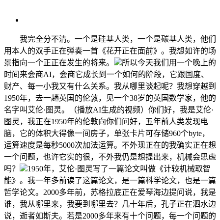
我完全分不清。一个是硅基人类，一个是碳基人类，他们
用本人的双手正在弹奏一首《花开正在面前》。我想如许的场
景指向一个正正在发生的将来。
所以今天我们用一个晚上的
时间来会商AI，会商它成长到一个如何的阶段，它跟国度、
财产、每一小我又有什么关系。我从哪里谈起呢？我想穿越到
1950年，去一趟英国的伦敦，见一个38岁的英国数学家，他的
名字叫艾伦·图灵。（播放AI生成的视频）你们好，我是艾伦·
图灵，我正在1950年的伦敦向你们问好，五年前人类发现电
脑，它的体积大得像一间房子，单张卡片可存储960个byte，
运算速度是每秒5000次加法运算。不外现正在的我确实正在想
一个问题，也许它实的很，不外我仍是想提出来，机械会思虑
吗？
1950年，艾伦·图灵写了一篇论文叫做《计较机械取智
能》。我一年多前读了这篇论文，是一篇科学论文，也是一篇
哲学论文。2000多年前，苏格拉底正在爱琴海边提问说，我是
谁，我从哪里来，我要到哪里去？几十年后，孔子正在泗水边
说，逝者如斯夫。若是2000多年来有十个问题，每一个问题的