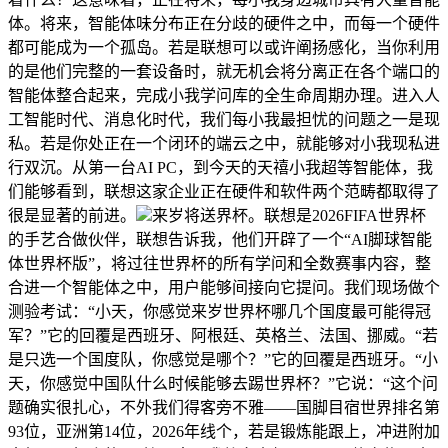
体。将来，智能体味分布正在分歧的硬件之中，而每一个硬件
都可能成为一个孤岛。若是联想可以或许阐扬感化，当你利用
的是他们完整的一套设备时，就无机会将分离正在各个端口的
智能体整合起来，完成小我学问库的全生命周期办理。进入人
工智能时代、消息化时代，我们每小我最担忧的问题之一是现
私。若是你处正在一个闭环的端云之中，就能够对小我现私进
行双沉。从第一台AI PC，到今天的天禧小我超等智能体，我
们能够看到，联想这家企业正在硬件和软件两个范畴都取得了
很是显著的前进。
来岁将送界杯。联想是2026FIFA世界杯
的手艺合做伙伴，联想告诉我，他们开辟了一个“AI脚球智能
体世界杯版”，将过往世界杯的所有学问和全数赛事内容，整
合进一个智能体之中，用户能够间接向它提问。我们现场做个
测验考试：“小天，你感觉来岁世界杯哪几个国度最可能得冠
军？”它的回覆是西班牙、阿根廷、英格兰、法国、挪威。“若
是只选一个国度队，你感觉是哪个？”它的回覆是西班牙。“小
天，你感觉中国队什么时候能够去踢世界杯？”它说：“这个问
题确实很扎心，不外我们得客旁不雅——国脚目宿世界排名第
93位，亚洲第14位，2026年线个，若是锻炼能跟上，冲进附加