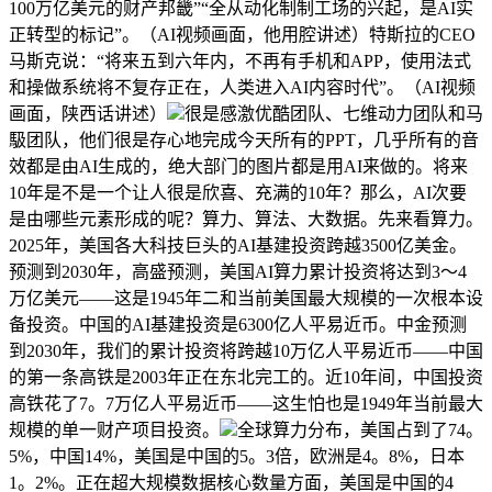
100万亿美元的财产邦畿”“全从动化制制工场的兴起，是AI实
正转型的标记”。（AI视频画面，他用腔讲述）特斯拉的CEO
马斯克说：“将来五到六年内，不再有手机和APP，使用法式
和操做系统将不复存正在，人类进入AI内容时代”。（AI视频
画面，陕西话讲述）
很是感激优酷团队、七维动力团队和马
馺团队，他们很是存心地完成今天所有的PPT，几乎所有的音
效都是由AI生成的，绝大部门的图片都是用AI来做的。将来
10年是不是一个让人很是欣喜、充满的10年？那么，AI次要
是由哪些元素形成的呢？算力、算法、大数据。先来看算力。
2025年，美国各大科技巨头的AI基建投资跨越3500亿美金。
预测到2030年，高盛预测，美国AI算力累计投资将达到3～4
万亿美元——这是1945年二和当前美国最大规模的一次根本设
备投资。中国的AI基建投资是6300亿人平易近币。中金预测
到2030年，我们的累计投资将跨越10万亿人平易近币——中国
的第一条高铁是2003年正在东北完工的。近10年间，中国投资
高铁花了7。7万亿人平易近币——这生怕也是1949年当前最大
规模的单一财产项目投资。
全球算力分布，美国占到了74。
5%，中国14%，美国是中国的5。3倍，欧洲是4。8%，日本
1。2%。正在超大规模数据核心数量方面，美国是中国的4