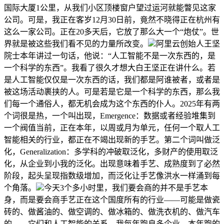
国际大厦1公里，从我们小区顶楼窗户望过运河就能瞥见这家
公司。可是，我正在客岁12月30日前，竟然不晓得正在杭州有
这么一家公司。正在20多天后，它放了那么大一个“炮仗”。世
界就是被这些我们看不见的力量所改变。
阿里云创始人王坚
院士本年讲过一句话，他说：“人工智能不是一次东西的，是
一个科学的东西”。我看了很久才想大白王坚正在讲什么。若
是人工智能仅仅是一次东西的话，我们都是阿谁被者，或者是
被这场活动裹挟的人。可是若是它是一个科学的东西，那么我
们每一个通俗人，都无机会成为这个东西的仆人。2025年有两
个词很是热，一个叫出现，Emergence：数据或者经验堆集到
一个阀值当前，正在本年，以周或月为单元，任何一个取人工
智能相关的行业，都正在不竭出现新的手艺。第二个词叫做泛
化，Generalization：多学科的冲破取泛化，多财产的使用取泛
化，从企业到小我的泛化。出现意味着手艺、成熟度到了必然
阶段，起头呈现指数级增加，而泛化让手艺像洪水一样涌到每
个角落。
今天3个多小时里，我们要会商的并不是手艺本
身，而是要会商手艺正在这个国度所有的行业——可能是做瓷
砖的、做酱油的、做空调的、做冰箱的、做洗衣机的、做汽车
的——它们和人工智能的关系。我每年跑良多企业，本年跑的