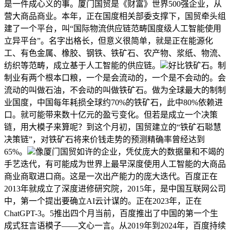
是一件成心义的事。厦门国贸是《财富》世界500强企业，从
营大商品商业。本年，正在国度相关部委支撑下，国贸牵头组
建了一个平台，叫“国际物流供应链范畴国度级人工智能使用
立异平台”。名字出格长，但意义很简单，就是正在能源化
工、有色金属、橡胶、钢铁、铁矿石、农产物、浆纸、物流、
纺织等范畴，成立基于人工智能的供应链。
好比铁矿石。制
制业有两个根本口粮，一个是会流动的，一个是不会动的。会
流动的叫做石油，不会动的叫做铁矿石。做为全球最大的制制
业国度，中国每年耗损全球约70%的铁矿石，此中80%依赖进
口。就可能带来数十亿元的盈亏变化。但若是成立一个决策
链，用大模子来算呢？到这个月初，国贸建立的“铁矿石聪慧
决策链”，对铁矿石将来价钱走势的预测精确率曾经达到
65%。
像厦门国贸如许的企业，凭仗庞大的数据量和不竭的
手艺迭代，有可能成为世界上最早深度使用人工智能的大商品
商业商取进口商。这是一次出产能力的庞大迭代。百度正在
2013年就成立了深度进修研究院，2015年，是中国互联网公司
中，第一个提出要确立AI云计谋的。正在2023年，正在
ChatGPT-3。5推出四个月当前，百度推出了中国的第一个生
成式狂言语模子——文心一言。从2019年到2024年，百度持续