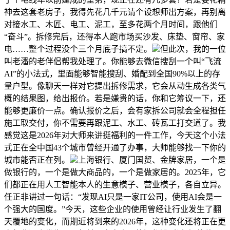
神去这套老房子，我得先花几千元请个设想师出方案，再别离
对接水工、木匠、电工、泥工，至多花两个月时间，跟他们
“奋斗”。拆修完后，还得本人跑市场买沙发、床垫、窗帘、家
电……整个过程没个三个月底子搞不定。
但此次，我的一位
叫老潘的老伴侣帮我处理了。你能够去微信搜刮一个叫“飞流
AI”的小法式，里面能够智能搜刮、婚配到全国90%以上的存
量户型。像聊天一样对它提出拆修需求，它会从动生成各类气
概的结果图，给出报价。若是嫌贵的话，你和它筹议一下，还
能够更廉价一点。确认报价之后，会有家拆公司就会全程担任
施工取交付，你不需要再跟泥工、水工、砖瓦工打交道了。我
感觉这是2026年对大师来讲挺福利的一件工作，今天这个小法
式正在全中国43个城市曾经开通了办事，大师能够找一下你的
城市能否正在列。
上海银行、厦门国贸、金牌家居，一个是
做银行的，一个是做大商品的，一个是做家居的。2025年，它
们都正在用人工智能本人的生意模子、营业模子，各自立异。
任正非讲过一句话：“发现AI只是一家IT公司，使用AI会是一
个强大的国度。”今天，这些企业的使用曾经让行业发生了翻
天覆地的变化，而期近将到来的2026年，这种变化还将正在更