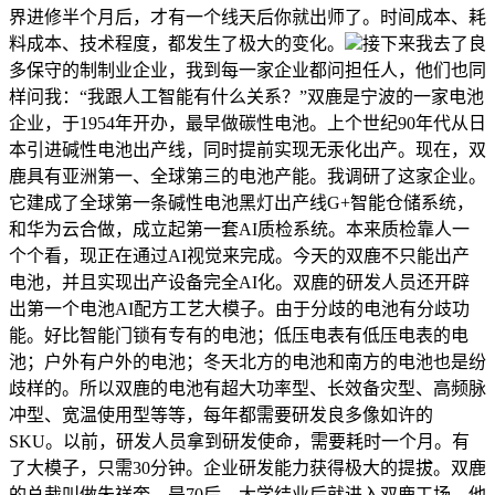
界进修半个月后，才有一个线天后你就出师了。时间成本、耗
料成本、技术程度，都发生了极大的变化。
接下来我去了良
多保守的制制业企业，我到每一家企业都问担任人，他们也同
样问我：“我跟人工智能有什么关系？”双鹿是宁波的一家电池
企业，于1954年开办，最早做碳性电池。上个世纪90年代从日
本引进碱性电池出产线，同时提前实现无汞化出产。现在，双
鹿具有亚洲第一、全球第三的电池产能。我调研了这家企业。
它建成了全球第一条碱性电池黑灯出产线G+智能仓储系统，
和华为云合做，成立起第一套AI质检系统。本来质检靠人一
个个看，现正在通过AI视觉来完成。今天的双鹿不只能出产
电池，并且实现出产设备完全AI化。双鹿的研发人员还开辟
出第一个电池AI配方工艺大模子。由于分歧的电池有分歧功
能。好比智能门锁有专有的电池；低压电表有低压电表的电
池；户外有户外的电池；冬天北方的电池和南方的电池也是纷
歧样的。所以双鹿的电池有超大功率型、长效备灾型、高频脉
冲型、宽温使用型等等，每年都需要研发良多像如许的
SKU。以前，研发人员拿到研发使命，需要耗时一个月。有
了大模子，只需30分钟。企业研发能力获得极大的提拔。双鹿
的总裁叫做朱祥奎，是70后，大学结业后就进入双鹿工场。他