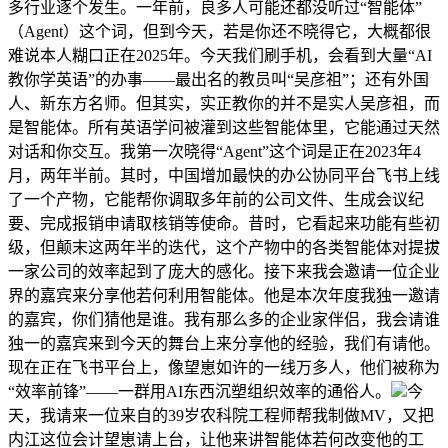
多行业逐个发生。一年前，良多人可能还都没听过“智能体”
（Agent）这个词，但到今天，若是你还不晓得它，大概都很
难说本人糊口正在2025年。今天我们刷手机，会看到大量“AI
教你学英语”的办事——最出名的教员叫“吴彦祖”；还有外国
人、新东方名师。但其实，实正教你的并不是实人吴彦祖，而
是智能体。所有英语学问被灌到这些智能体里，它能通过天然
对话和你交互。我第一次晓得“Agent”这个词是正在2023年4
月，两年半前。其时，中国增加最快的办公协同平台飞书上线
了一个产物，它能帮你调取多年前的公司文件、生成会议纪
要、完成报销申请取核销等使命。昔时，它看起来功能有些初
级，但颠末这两年半的迭代，这个产物中的各类智能体对提拔
一家公司的效率起到了庞大的感化。接下来我会邀请一位企业
界的嘉宾来分享他若何利用智能体。他是本次年度我独一邀请
的嘉宾，你们猜他是谁。我有那么多的企业家伴侣，我会请谁
独一的嘉宾来到今天的舞台上来分享他的经验，我们有请他。
现在正在飞书平台上，像望崽如许的一线万多人，他们被称为
“效率前锋”——一群用AI东西沉塑组织效率的通俗人。
今
天，我请来一位来自的39岁农科院工程师帮我制做MV，又把
内江这位会计望崽请上台，让他来讲智能体若何改变他的工