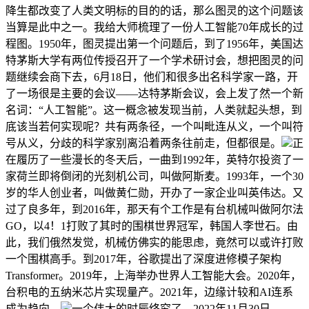
降生都改变了人类文明标的目的的话，那么图灵的这个问题该
当算是此中之一。我给大师梳理了一份人工智能70年成长的过
程图。1950年，图灵提出第一个问题后，到了1956年，美国达
特茅斯大学有两位传授召开了一个学术研讨会，想把图灵的问
题继续会商下去，6月18日，他们和很多出名科学家一路，开
了一场很是主要的会议——达特茅斯会议，会上发了然一个新
名词：“人工智能”。这一概念被发现当前，人类就起头想，到
底该当若何实现呢？共有两条径，一个叫毗连从义，一个叫符
号从义，分歧的科学家别离沿着两条往前走，但都很是。
正
在履历了一些漫长的冬天后，一曲到1992年，英特尔投资了一
家荷兰即将倒闭的光刻机公司，叫做阿斯麦。1993年，一个30
岁的华人创业者，叫做黄仁勋，开办了一家企业叫英伟达。又
过了良多年，到2016年，那天有个工作是有台机械叫做阿尔法
GO，以4！1打败了其时的围棋世界冠军，韩国人李世石。由
此，我们俄然发觉，机械仿佛实的能思虑，竟然可以或许打败
一个围棋高手。到2017年，谷歌提出了深度进修模子架构
Transformer。2019年，上海举办世界人工智能大会。2020年，
台积电的五纳米芯片实现量产。2021年，边缘计较和AI连系
成为趋向。
一个伟大的时辰终究了，2022年11月30日，