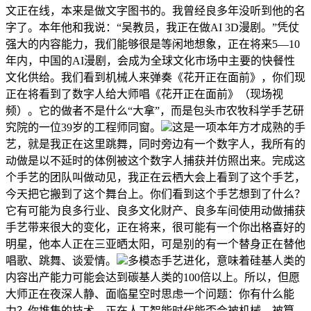
文正在线，本来是做文字图书的。我曾经良多年没听到他的名
字了。本年他和我说：“吴教员，我正在做AI 3D漫剧。”凭仗
强大的内容能力，我们能够很是等闲地想象，正在将来5—10
年内，中国的AI漫剧，会成为全球文化市场中主要的快餐性
文化供给。我们看到机械人来弹奏《花开正在面前》，你们现
正在将看到了数字人给大师唱《花开正在面前》（现场视
频）。它的做者不是什么“大拿”，而是包头市农牧科学手艺研
究院的一位39岁的工程师同窗。
这是一项本年方才成熟的手
艺，就是我正在这里跳舞，同时旁边有一个数字人，我所有的
动做是以不延时的体例被这个数字人捕获并仿照出来。完成这
个手艺的团队叫做动见，我正在云栖大会上看到了这个手艺，
今天把它搬到了这个舞台上。你们看到这个手艺想到了什么？
它有可能为良多行业、良多文化财产、良多车间使用动做捕获
手艺带来很大的变化，正在将来，很可能有一个你出格喜好的
明星，他本人正在三亚晒太阳，可是别的有一个替身正在替他
唱歌、跳舞、谈爱情。
多模态手艺进化，意味着硅基人类的
内容出产能力可能会达到碳基人类的100倍以上。所以，但愿
大师正在夜深人静、面临星空时思虑一个问题：你有什么能
力？你堆集的技术，正在人工智能时代能否会被机械、被算