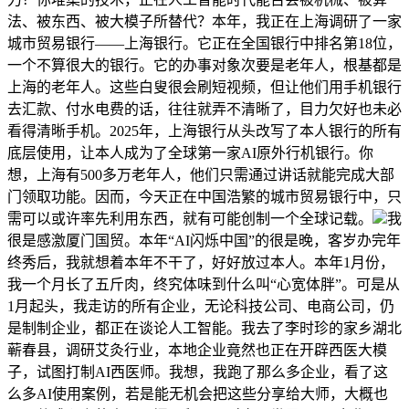
法、被东西、被大模子所替代？本年，我正在上海调研了一家
城市贸易银行——上海银行。它正在全国银行中排名第18位，
一个不算很大的银行。它的办事对象次要是老年人，根基都是
上海的老年人。这些白叟很会刷短视频，但让他们用手机银行
去汇款、付水电费的话，往往就弄不清晰了，目力欠好也未必
看得清晰手机。2025年，上海银行从头改写了本人银行的所有
底层使用，让本人成为了全球第一家AI原外行机银行。你
想，上海有500多万老年人，他们只需通过讲话就能完成大部
门领取功能。因而，今天正在中国浩繁的城市贸易银行中，只
需可以或许率先利用东西，就有可能创制一个全球记载。
我
很是感激厦门国贸。本年“AI闪烁中国”的很是晚，客岁办完年
终秀后，我就想着本年不干了，好好放过本人。本年1月份，
我一个月长了五斤肉，终究体味到什么叫“心宽体胖”。可是从
1月起头，我走访的所有企业，无论科技公司、电商公司，仍
是制制企业，都正在谈论人工智能。我去了李时珍的家乡湖北
蕲春县，调研艾灸行业，本地企业竟然也正在开辟西医大模
子，试图打制AI西医师。我想，我跑了那么多企业，看了这
么多AI使用案例，若是能无机会把这些分享给大师，大概也