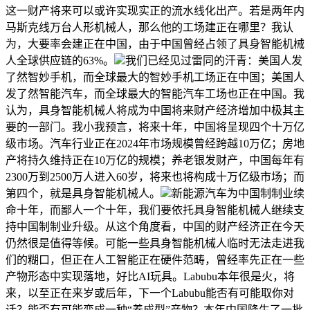
这一财产将来可以或许实现实正的流水线化出产。若是两年内
马斯克线万台人形机械人，那么他的工场建正在哪里？我认
为，大要率会建正在中国，由于中国曾经占领了具身智能机械
人全球供应链的63%。
我们已经见过雷同的汗青：美国人发
了然智妙手机，而全球最大的智妙手机工场正在中国；美国人
发了然智能汽车，而全球最大的智能汽车工场也正在中国。我
认为，具身智能机械人将成为中国将来财产经济增加中极其主
要的一部门。我小我预言，将来十年，中国将呈现四个十万亿
级市场。汽车行业正在2024年市场规模曾经跨越10万亿；房地
产将持久维持正在10万亿的规模；养老银发财产，中国每年有
2300万到2500万人进入60岁，将来也将构成十万亿级市场；而
第四个，就是具身智能机械人。
新能源汽车为中国制制业续
命十年，而鄙人一个十年，我们要依托具身智能机械人继续支
持中国制制业升级。从这个角度看，中国的财产经济正在今天
仍然很是值得等候。可能一些具身智能机械人临时无法走进我
们的糊口，但正在人工智能正在硬件范畴，曾经率先正在一些
产物形态中实现落地，好比AI玩具。Labubu本年很是火，将
来，以至正在来岁或后年，下一个Labubu能否有可能取你对
话？能否有可能变成一种“养成型”产物？本年中国降生了一批