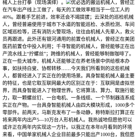
械人上台打拳（现场演绎）。
优必选的搬运机械人，曾经正
在汽车出产线上工做了，每天的工做效率相当于一位工人的
40%。跟着手艺前进，效率还会不竭提拔；云深处的巡检机械
人，曾经普遍使用于城市下水道的智能巡检、水质检测、车间
区域巡检等，还有消防火警现场，往往由机械人先辈入，救火
员再跟进。此外还有银河通用的前置仓机械人，曾经正在美团
医药前置仓中投入利用；千寻智能的机械人，曾经能够正在出
产流水线上“拧螺丝”；跨维的机械人，曾经能够制做咖啡了。
正在一些大城市，机械人还能够正在养老场景中供给根本办
事，如扶持白叟、协帮转移……今天我们所看到的这些机械
人，都曾经进入了实正在的使用场景。具身智能机械人最主要
的特征，也是它取互联网最大的区别正在于：互联网是虚拟世
界，而具身智能进入了物理世界。它将算法、算力、取施行能
力，取一颗螺丝钉、一台电机、一条线缆、一个节制器连系成
实正在产物。一台具身智能机械人由四大模块形成，1000多个
零部件。前两天，马斯克发布了一条动静，称特斯拉打算正在
将来两年内出产5—10万台人形机械人。我热诚地但愿他可以
或许正在两年内实现这一方针。以我正在本年8月看到的环境
来看，中国单家机械人企业目前最多只能出产1000台，我但愿