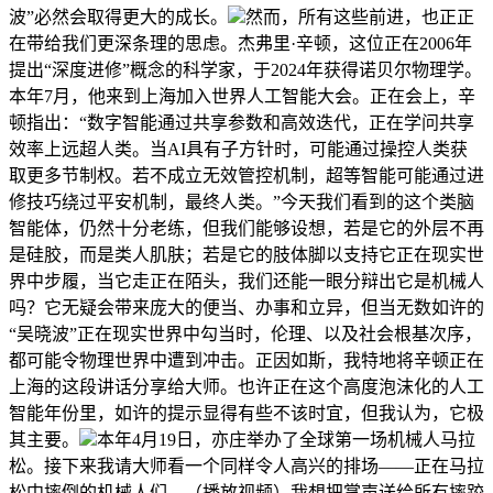
波”必然会取得更大的成长。
然而，所有这些前进，也正正
在带给我们更深条理的思虑。杰弗里·辛顿，这位正在2006年
提出“深度进修”概念的科学家，于2024年获得诺贝尔物理学。
本年7月，他来到上海加入世界人工智能大会。正在会上，辛
顿指出：“数字智能通过共享参数和高效迭代，正在学问共享
效率上远超人类。当AI具有子方针时，可能通过操控人类获
取更多节制权。若不成立无效管控机制，超等智能可能通过进
修技巧绕过平安机制，最终人类。”今天我们看到的这个类脑
智能体，仍然十分老练，但我们能够设想，若是它的外层不再
是硅胶，而是类人肌肤；若是它的肢体脚以支持它正在现实世
界中步履，当它走正在陌头，我们还能一眼分辩出它是机械人
吗？它无疑会带来庞大的便当、办事和立异，但当无数如许的
“吴晓波”正在现实世界中勾当时，伦理、以及社会根基次序，
都可能令物理世界中遭到冲击。正因如斯，我特地将辛顿正在
上海的这段讲话分享给大师。也许正在这个高度泡沫化的人工
智能年份里，如许的提示显得有些不该时宜，但我认为，它极
其主要。
本年4月19日，亦庄举办了全球第一场机械人马拉
松。接下来我请大师看一个同样令人高兴的排场——正在马拉
松中摔倒的机械人们。（播放视频）我想把掌声送给所有摔跤