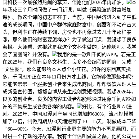
国科技一次最强烈热闹的掌声，但愿他们2026年再加油。
本
年我花三个月时间做了一门新课，叫做《吴晓波的财富增加
课》。做这个课的初志正在于，当前，中国经济进入到了中低
速的成长期间，中国中产群体家庭财富中，储蓄和不动产占大
头，但利率正在持续下调，房价也不再像过去几十年那样暴
涨，那么他们的财富要怎样办？为了做这门课，我设想了良多
海报。大师看，这报就是我这个文科生做的，还能够吧。我学
会了画图吗？并没有。
我用的是一款叫千问的APP。若是正
在2025年，我们有良多文科生、良多不会编程的同窗，完成了
“文生图”，那么能够给本人点个小红花。如许的东西其实挺
多，千问APP正在本年11月份方才上线，它能够做那些事呢？
它能够帮帮一个服拆创业者来生成电商图，帮帮餐饮从理人生
成新品宣传图，帮帮自博从来生成创意短视频。我想2026年，
良多的创业者、良多的内容工做者都能够通过用像千问APP如
许的产物来生成各类各样的内容。
好比，有个行业叫AI漫
剧。2025年，中国AI漫剧产量同比增加超600%，流水规模增
加了12倍，制做周期从90天缩短到了10—15天，制做成本下降
了60—90%。今天，AI漫剧行业更主要的能力不再是画图，而
是讲一个打动的好故事。我有个伴侣叫做童之磊，他的公司中