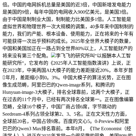
倍。中国的电网拆机总量是美国的近3倍，中国新增发电能力
是美国的9倍，每年中国的电网收入900亿美元，是美国3倍。
由于中国是制制业大国，制制能力比美国多1倍。人工智能是
虚拟世界和物理世界一次大规模的调集，40多年来中国制制的
能力，我们的产能、根本设备、使用能力，正在将来的十年有
可能获得一次出乎预料的成长。2025年全世界大模子的数量，
中国和美国加正在一路占到全世界80%以上，人工智能财产的
将来没有第三个配角。
李飞飞的研究所叫“以报酬本人工智
能研究所“，它发布的《2025年人工智能指数演讲》上说，正
在2023年，中美两国AI大模子的能力差距接近20%，本年岁首
年月，差距缩小到0。3%。中国大模子的算法劣势，正在图
像生成范畴，阿里巴巴的Qwen-image系列，和腾讯的
Hunyuan-image-3大模子，排名全球靠前，这两个大模子，正
在过去的11个月中，已经有两次排名全球第一。正在图像编纂
范畴，全球16个模子，中国厂商占领6席，字节跳动的
Seedream-4系列占领全球第2、3、5名。正在文天性力方面，
全球前20名，中国占领9席。百度的文心5。0-Preview和阿里
巴巴的Qwen3 Max排名靠前。本年8月，《The Economist（经
济学人）》说正在2025年发觉一个很风趣的现象，美国80%的