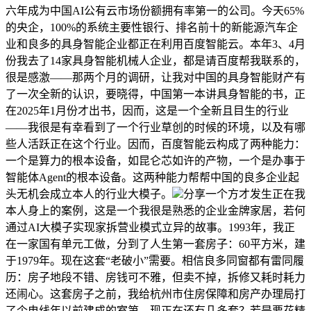
六年成为中国AI公有云市场份额拥有率第一的公司。今天65%
的央企，100%的系统主要性银行、排名前十的新能源汽车企
业和良多的具身智能企业都正在利用百度智能云。本年3、4月
份我去了14家具身智能机械人企业，都是请百度帮我联系的，
很是感激——那两个月的调研，让我对中国的具身智能财产有
了一次全新的认识，要晓得，中国第一本讲具身智能的书，正
在2025年1月份才出书，因而，这是一个全新且目生的行业
——我很是有幸看到了一个行业草创的时候的环境，以及有哪
些人活跃正在这个行业。因而，百度智能云构成了两种能力：
一个是算力的根本设备，如昆仑芯如许的产物，一个是办事于
智能体Agent的根本设备。这两种能力帮帮中国的良多企业起
头无机会成立本人的行业大模子。
分享一个方才发生正在我
本人身上的案例，这是一个我很是熟悉的企业金牌家居，若何
通过AI大模子实现家拆营业模式立异的故事。1993年，我正
在一家国有单元工做，分到了人生第一套房子：60平方米，建
于1979年。现在这套“老破小”需要。相信良多同窗都有雷同履
历：房子地段不错、房钱可不雅，但卖不掉，拆修又耗时耗力
还闹心。这套房子之前，我给杭州市住房保障和房产办理局打
了个电线年以前建成的室第，现正在还有几多套？若是要花精