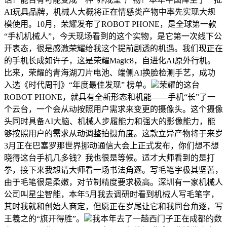
AI玩具品牌，机械人大概将正在情感类产物中率先实现大规
模使用。10月，荣耀发布了ROBOT PHONE，是全球第一款
“手机机械人”，今天现场看到的这个实物，是它第一次线下公
开表态，很是感激荣耀给我这个提前剧透的机遇。我们现正在
的手机长成如许子，这是荣耀Magic8，自进化AI原外行机。
比来，荣耀的青海湖刀片电池、端侧AI换脸检测手艺，成功
入选《时代周刊》“年度最佳发现” 榜单。
荣耀的这台
ROBOT PHONE，就具有全新形态和机能——手机“长”了一
个云台，一个会从动按照用户需求来变更的摄像头。这个摄像
头同时具备AI大脑、机械人步履能力和强大的影像能力，能
够按照用户的需求从动调整拍摄角度。这款立异产物将于来岁
3月正在巴塞罗那世界挪动通信大会上正式发布，你们想不想
晓得这台手机几多钱？我也很是等候。适才大师看到的是打
拳，接下来我想请大师看一场书法角逐。写毛笔字极其坚苦，
由于毛笔很是柔嫩，对节制精度要求极高。深圳有一家机械人
公司叫星尘智能，本年5月我去调研时看到机械人写毛笔字，
其时我就和创始人商定，但愿正在岁尾让它和我同台角逐，写
王羲之的“旗开得胜”。
我本年去了一趟西门子正在成都的数