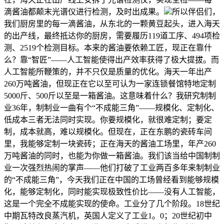
滴酱油都颠末光谱仪进行检测，及时出成果。
所以伴侣们，
我们厨房里的每一滴酱油，从东北的一颗黄豆起头，进入海天
的出产线，最终抵达你的厨房，需要履历119道工序、494项检
测、2519个检测目标。本来的酱油要依赖工匠，现正在靠什
么？靠“智匠”——人工智能使得出产效率获得了极大提拔。而
人工智能所鞭策的，并不只仅是质量的优化。海天一年出产
260万吨酱油，但现正在它以至可认为一家连锁餐馆特地定制
5000斤、500斤以至是一箱酱油。这意味着什么？我研究制制
业36年，制制业一曲有个“不成能三角”——规模化、定制化、
低成本三者无法同时实现。你要规模化，就很难定制；要定
制，成本就高，难以规模化。但现在，正在东鹏的瓷砖车间
里，我能够定制一块瓷砖；正在海天的酱油工场里，年产260
万吨酱油的同时，也能为你做一箱酱油。我们该当给中国制制
业一次强烈热闹的掌声——他们打破了工业两百多年来制制业
的“不成能三角”，今天我们正在中国的工场曾经看到能够规模
化，能够定制化，同时能实现极致性价比——没有人工智能，
这是一个完全不成能实现的使命。工业分了几个阶段。18世纪
中期瓦特改良蒸汽机，英国人定义了工业1。0；20世纪初中