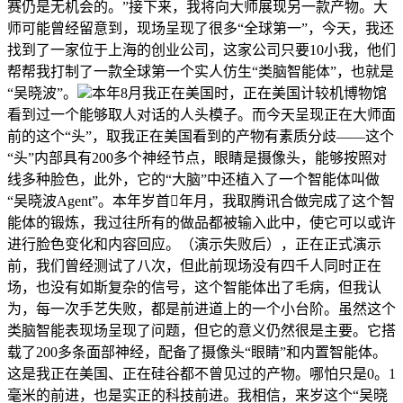
赛仍是无机会的。”接下来，我将向大师展现另一款产物。大
师可能曾经留意到，现场呈现了很多“全球第一”，今天，我还
找到了一家位于上海的创业公司，这家公司只要10小我，他们
帮帮我打制了一款全球第一个实人仿生“类脑智能体”，也就是
“吴晓波”。
本年8月我正在美国时，正在美国计较机博物馆
看到过一个能够取人对话的人头模子。而今天呈现正在大师面
前的这个“头”，取我正在美国看到的产物有素质分歧——这个
“头”内部具有200多个神经节点，眼睛是摄像头，能够按照对
线多种脸色，此外，它的“大脑”中还植入了一个智能体叫做
“吴晓波Agent”。本年岁首年月，我取腾讯合做完成了这个智
能体的锻炼，我过往所有的做品都被输入此中，使它可以或许
进行脸色变化和内容回应。（演示失败后），正在正式演示
前，我们曾经测试了八次，但此前现场没有四千人同时正在
场，也没有如斯复杂的信号，这个智能体出了毛病，但我认
为，每一次手艺失败，都是前进道上的一个小台阶。虽然这个
类脑智能表现场呈现了问题，但它的意义仍然很是主要。它搭
载了200多条面部神经，配备了摄像头“眼睛”和内置智能体。
这是我正在美国、正在硅谷都不曾见过的产物。哪怕只是0。1
毫米的前进，也是实正的科技前进。我相信，来岁这个“吴晓