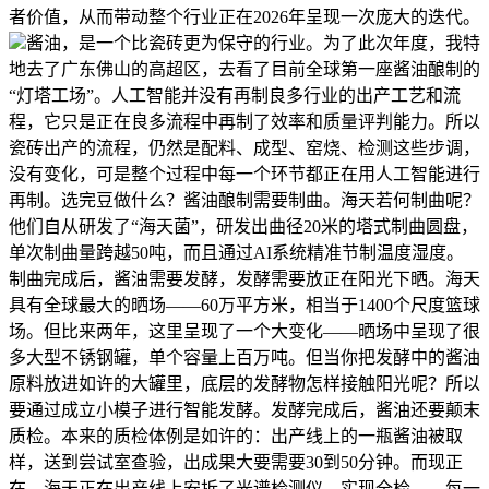
者价值，从而带动整个行业正在2026年呈现一次庞大的迭代。
酱油，是一个比瓷砖更为保守的行业。为了此次年度，我特
地去了广东佛山的高超区，去看了目前全球第一座酱油酿制的
“灯塔工场”。人工智能并没有再制良多行业的出产工艺和流
程，它只是正在良多流程中再制了效率和质量评判能力。所以
瓷砖出产的流程，仍然是配料、成型、窑烧、检测这些步调，
没有变化，可是整个过程中每一个环节都正在用人工智能进行
再制。选完豆做什么？酱油酿制需要制曲。海天若何制曲呢？
他们自从研发了“海天菌”，研发出曲径20米的塔式制曲圆盘，
单次制曲量跨越50吨，而且通过AI系统精准节制温度湿度。
制曲完成后，酱油需要发酵，发酵需要放正在阳光下晒。海天
具有全球最大的晒场——60万平方米，相当于1400个尺度篮球
场。但比来两年，这里呈现了一个大变化——晒场中呈现了很
多大型不锈钢罐，单个容量上百万吨。但当你把发酵中的酱油
原料放进如许的大罐里，底层的发酵物怎样接触阳光呢？所以
要通过成立小模子进行智能发酵。发酵完成后，酱油还要颠末
质检。本来的质检体例是如许的：出产线上的一瓶酱油被取
样，送到尝试室查验，出成果大要需要30到50分钟。而现正
在，海天正在出产线上安拆了光谱检测仪，实现全检——每一