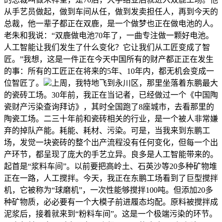
从手艺员做起，做到车间从任，做到发卖担任人，再到今天的
总裁，他一辈子都正在双鹿，是一个做梦也正在做电池的人。
老朱和我说：“双鹿做电池70年了，一曲专注做一颗好电池。
人工智能让我们发生了什么变化？它让我们从工匠变成了智
匠。”我想，这是一件正在今天中国所有的财产都正正在发生
的事：所有的工匠正在将来的5年、10年内，都无机会变成一
位智匠了。
上周，我特地飞到永川区，那里坐落着东鹏最大
的瓷砖工场。30年前，我正在当记者，已经做过一个《中国陶
瓷财产污染查询拜访》，其时全国跑了8座城市，去看那里的
陶瓷工场。二三十年前和瓷砖相关的行业，是一个被人非常嫌
弃的掉队产能。耗能、耗材、污染。可是，当我来到东鹏工
场，发觉一块瓷砖的整个出产流程没有任何变化，但每一个出
产环节，都呈现了庞大的手艺立异。良多是人工智能带来的。
起首是“浆料车间”。以前要把高岭土、石英沙等20多种矿物堆
正在一路，人工搅拌。今天，我正在东鹏工场看到了巨型搅拌
机，它被称为“球磨机”，一次性能够搅拌100吨。但添加20多
种矿物质，必必要有一个大模子前进履态均配。原料被搅拌成
泥浆后，接着就来到“粉料车间”。这是一个极端污染的环节。