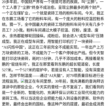
20多年前，中国财产界有一个很是可恶的疾病，叫“尘肺”。一
个工人患了“尘肺”终身不成治愈。呈现尘肺最多的两个财产，
一个正在煤矿业，一个就是瓷砖工场的粉料车间。今天，我正
在东鹏工场看了它的粉料车间，有一个庞大的粉料控温控粉系
统。猜一下，全中国最大的瓷砖工场的粉料车间今天有几多个
员工？2小我。粉料车间通过大模子控温、控粉，废渣、废
水、余热都能够轮回操纵。成粉后，就会进入“成型车间”压铸
成型。我正在成型车间里，用智能打印机打了一块瓷砖——
“AI闪烁中国”，这正在三年前完全不成能实现。一年出产上万
万块瓷砖的工场，不成能为了一个客户停掉出产线。但今天智
能打印这块瓷砖，耗时15分钟，几乎不添加成本。再接着是东
鹏的“窑烧车间”。我正在那里看到东鹏的超长辊道窑，长度
527米。一个527米的窑炉中，若是没有人工智能，没有深度进
修，怎样节制温度——通过“AI大脑”，对79项质量目标进行全
流程监测。
我正在车间里想，30年前，我充满着的查询拜访
演讲中的那些企业，今天实的曾经一去不复返了。我们看到的
是一个全新的、智能化的、充满环保认识和工业现代化能力的
瓷砖工场。所以当这些企业把能力投入到设备的更新、软件的
更新，最终会出新的国标。像这种产效的提拔，最初会成消费