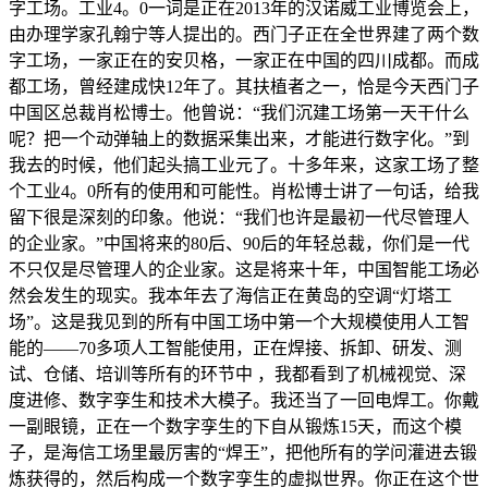
字工场。工业4。0一词是正在2013年的汉诺威工业博览会上，
由办理学家孔翰宁等人提出的。西门子正在全世界建了两个数
字工场，一家正在的安贝格，一家正在中国的四川成都。而成
都工场，曾经建成快12年了。其扶植者之一，恰是今天西门子
中国区总裁肖松博士。他曾说：“我们沉建工场第一天干什么
呢？把一个动弹轴上的数据采集出来，才能进行数字化。”到
我去的时候，他们起头搞工业元了。十多年来，这家工场了整
个工业4。0所有的使用和可能性。肖松博士讲了一句话，给我
留下很是深刻的印象。他说：“我们也许是最初一代尽管理人
的企业家。”中国将来的80后、90后的年轻总裁，你们是一代
不只仅是尽管理人的企业家。这是将来十年，中国智能工场必
然会发生的现实。我本年去了海信正在黄岛的空调“灯塔工
场”。这是我见到的所有中国工场中第一个大规模使用人工智
能的——70多项人工智能使用，正在焊接、拆卸、研发、测
试、仓储、培训等所有的环节中 ，我都看到了机械视觉、深
度进修、数字孪生和技术大模子。我还当了一回电焊工。你戴
一副眼镜，正在一个数字孪生的下自从锻炼15天，而这个模
子，是海信工场里最厉害的“焊王”，把他所有的学问灌进去锻
炼获得的，然后构成一个数字孪生的虚拟世界。你正在这个世