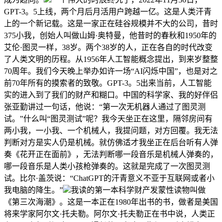
GPT-3。5上线，两个月后月活用户跨越一亿。这是人类汗青
上的一个新记载。这是一家正在硅谷规模并不大的公司，昔时
375小我，创始人叫做山姆·奥特曼，他昔时的春秋和1950年的
艾伦·图灵一样，38岁。两个38岁的人，正在各自的时代改变
了人类文明的历程。从1956年人工智能概念提出，到来岁整整
70周年。我们今天晚上举办如许一场“AI闪烁中国”，也是对之
前70年所有的摸索者的致敬。GPT-3。5出来当前，人工智能
实的进入到了我们的财产和糊口。中国的科学家、我的好伴侣
张亚勤讲过一句话，他说：“第一次无机器人通过了图灵测
试。”什么叫“图灵测试”呢？我今天坐正在这里，隔邻房间有
两小我，一小我、一个机械人，我提问题，对方回覆。我无法
判断对方是实人仍是机械。就仿佛适才我坐正在后台听有人弹
奏《花开正在面前》，无法判断哪一段音乐是机械人弹奏的，
哪一段音乐是人类小孩枪弹奏的。这就是完成了一次图灵测
试。比尔·盖茨说：“ChatGPT的汗青意义不亚于互联网或者小
我电脑的降生。”
我读的第一本科学财产发蒙性读物叫做
《第三次海潮》。这是一本正在1980年出书的书，做者是美国
将来学家阿尔文·托夫勒。阿尔文·托夫勒正在书中说，人类正