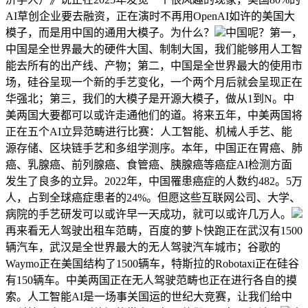
AI草创企业要去融资，正在演时不再用OpenAI如许的美国大
模子，而是用中国的通用大模子。为什么？
中国呢？第一，
中国是全世界最大的硬件大国、制制大国，我们能够用人工智
能去所有的出产线、产物；第二，中国是全世界最大的使用市
场，硅谷呈现一个新的手艺变化，一个两个月后就会呈现正在
华强北；第三，我们的大模子是开源大模子，做从1到N。中
美两国大要都可以或许走通他们的道。将来五年，中美两国将
正在五个AI立异范畴进行比赛：人工智能、机械人手艺、能
源存储、区块链手艺和多组学测序。本年，中国正在胃癌、肺
癌、乳腺癌、前列腺癌、食管癌、胰腺癌等癌症AI检测方面
发生了良多的立异。2022年，中国罹患癌症的人数约482。5万
人，占到全球癌症患者的24%。但愿这些互联网公司、大学、
病院的手艺研发可以或许早一天成功，就可以或许几万人。
再来看无人驾驶出租车范畴，百度的萝卜快跑正在武汉有1500
辆汽车，武汉是全世界最大的无人驾驶汽车城市；谷歌的
Waymo正在美国结构了1500辆车，特斯拉的Robotaxi正在硅谷
有150辆车。中美两国正在无人驾驶范畴也正在进行各自的摸
索。人工智能AI是一场事关国运的世纪大竞赛，让我们给中