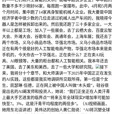
数量不多不少刚好66家，每周跑一家摆布。此中，4月和5月两
个月时间，集中跑了14家具身智能机械人企业。我大要是中国
经济学者中很少数的几位走进过机械人出产车间的，我晓得今
器人是怎样被拆卸出来的。然后我还跑了三十多家企业，一大
半以上都是工场；加入了一些展会，去了云栖大会、百度云智
大会、外滩大会、谷歌年会、高通年会，上海车展；我还去了
两个市场，义乌小商品市场、华强北市场。义乌小商品市场现
正在有两个很是好的人工智能电商产物，华强北市场本来是卖
手机的，今天你去一下华强北，正在卖什么？正在卖AI玩
具、AI眼镜等，大量的柜台都和人工智能相关。我本年还去
了美国，去了美东和美西，去了一些大学和研究院。
接下
来，我将分十个章节，和大师演讲一下2025年中国正正在发生
的AI实践，这些都是我实地调研所见取所得。第一位是个女
生，凯瑟琳·伍德，正在网上被中国人叫做“木头姐”，硅谷很
是出名的AI阐发师和投资人，她说：“我们正坐正在人类汗青
上最大手艺迸发的临界点”“将来五年全球现实P增加率可能加
快至7。3%，这是汗青平均程度的两倍多”。（AI视频画面，
她用东北话讲述）英伟达的创始人黄仁勋说：“AI将沉塑全球