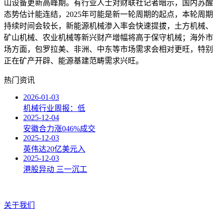
山设备更新高峰期。有行业人士对财联社记者暗示，国内苏醒
态势估计能连结，2025年可能是新一轮周期的起点，本轮周期
持续时间会较长，新能源机械渗入率会快速提拔，土方机械、
矿山机械、农业机械等新兴财产增幅将高于保守机械；海外市
场方面，包罗拉美、非洲、中东等市场需求会相对更旺，特别
正在矿产开辟、能源基建范畴需求兴旺。
热门资讯
2026-01-03
机械行业周报：低
2025-12-04
安徽合力涨046%成交
2025-12-03
英伟达20亿美元入
2025-12-03
港股异动 三一沉工
关于我们