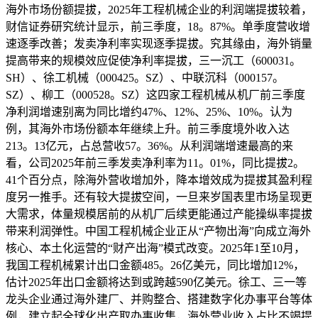
海外市场份额提拔，2025年工程机械企业的利润端提拔较着，
财信证券研究统计显示，前三季度，18。87%。单季度营收增
速逐季改善；发卖净利率实现逐季提拔。究其缘由，海外销量
提高带来的规模效应促使净利率提拔，三一沉工（600031。
SH）、徐工机械（000425。SZ）、中联沉科（000157。
SZ）、柳工（000528。SZ）这四家工程机械从机厂前三季度
净利润增速别离为同比增约47%、12%、25%、10%。认为
例，其海外市场份额本年继续上升。前三季度境外收入达
213。13亿元，占总营收57。36%。从利润端增速最高的来
看，公司2025年前三季发卖净利率为11。01%，同比提拔2。
41个百分点，除海外营收增加外，降本增效成为提拔其盈利程
度另一推手。还有较大提拔空间，一旦来岁国表里市场呈现更
大需求，体量规模居前的从机厂后续更能通过产能操纵率提拔
带来利润弹性。中国工程机械企业正从“产物出海”向成立海外
核心、本土化运营的“财产出海”模式改变。2025年1至10月，
我国工程机械累计出口金额485。26亿美元，同比增加12%，
估计2025年出口金额将达到或跨越590亿美元。徐工、三一等
龙头企业通过海外建厂、并购整合、搭建数字化办事平台等体
例，建立起全球化出产取办事收集，海外营业收入占比不竭提