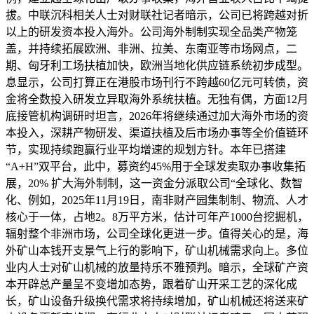
拔。中联沉科相关人士对财联社记者暗示，公司已将跨越对折
以上的研发资本投入海外。公司海外制制实现全品类产物笼
盖，并持续拓展欧洲、非洲、拉美、东南亚等市场网点，二
期、匈牙利工场扶植加快，欧洲当地化供应链系统初步成型。
息显示，公司打算正在港股市场刊行不跨越60亿元可转债，资
金将全数投入研发立异取海外系统扶植。无独有偶，方面12月
底接管机构调研时坦言，2026年将继续通过加大海外市场的资
本投入，深耕产物研发、渠道扶植及后市场办事等全价值链环
节，实现持续跑赢行业平均增速的规划方针。本年已搭建
“A+H”双平台，此中，募资约45%用于全球发卖取办事收集拓
展，20% 扩大海外制制，这一资金分派取公司“全球化、数智
化、例如，2025年11月19日，南非财产园集制制、物流、人才
核心于一体，占地2。8万平方米，估计可年产1000台挖掘机，
辐射整个非洲市场，公司全球化更进一步。值得关心的是，海
外矿山本钱开支景气上行的影响下，矿山机械需求向上。多位
业内人士对矿山机械的放量持乐不雅预判。暗示，全球矿产资
本开辟总产量呈不变增加态势，跟着矿山开采工艺的深化成
长，矿山设备升级换代需求将持续增加，矿山机械还将送来矿