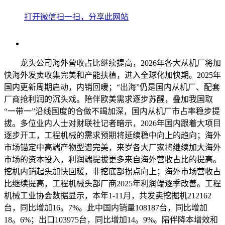
打开微信扫一扫，分享此网站
龙头公司海外营收占比继续提高，2026年各大从机厂将加
快海外发卖收集完美和产能扶植，进入全球化加快期。2025年
国内更新周期启动，内销回暖；“出海”仍是国内从机厂、配套
厂商抢利润的沉头戏。陪伴欧美需求逐步苏醒，叠加我国取
“一带一”沿线国度的合做不竭加深，国内从机厂市占率稳步提
拔。多位业内人士对财联社记者暗示，2026年国内跟着大项目
逐步开工，工程机械的需求预期将延续稳中向上的趋向；海外
市场锚定中高端产物型谱完美，来岁各大厂家将继续加大海外
市场的资本投入，利润端提拔更多来自海外营收占比的提高。
挖机内销起头加快回暖，非挖底部拐点向上；海外市场营收占
比继续提高，工程机械头部厂商2025年利润端逐季改善。工程
机械工业协会数据显示，本年1-11月，共发卖挖掘机212162
台，同比增加16。7%。此中国内销量108187台，同比增加
18。6%；出口103975台，同比增加14。9%。陪伴降本增效和