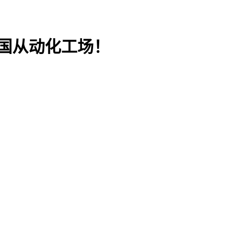
泰国从动化工场！