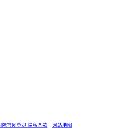
国际官网登录
隐私条款
网站地图