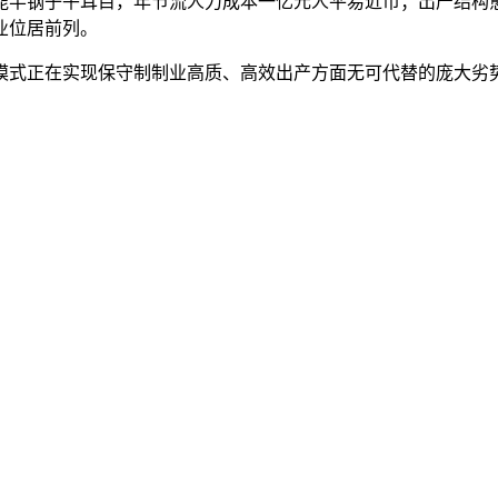
能半钢子午耳目，年节流人力成本一亿元人平易近币；出产结构愈
业位居前列。
式正在实现保守制制业高质、高效出产方面无可代替的庞大劣