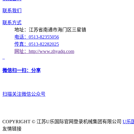
联系我们
联系方式
地址：江苏省南通市海门区三星镇
电话：0513-82355056
传真：0513-82282025
网址：http://www.zhyadq.com
微信扫一扫：分享
扫描关注微信公众号
COPYRIGHT © 江苏U乐国际官网登录机械集团有限公司
U乐
友情链接