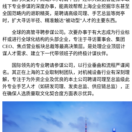
线下专业参谋的深度办事，能高效帮帮上海企业挖掘华东甚至
全国范畴内的退职精英，是聘请高级司理、手艺总监等岗亭
时，扩大寻访半径、精准触达“被动型”人才的主要东西。
全球的高管寻聘参谋公司。次要办事于有大志成为行业标
杆或进行全球化结构的头部企业，专注于寻访董事会、集团
CEO、焦点营业板块总裁等最高决策层。是处理企业顶层计
谋人才需求、建立下一代带领班子的终极计谋伙伴。
国际领先的专业聘请参谋公司，以行业垂曲和流程严谨闻
名。其正在上海的工业取制制团队，对机械设备行业有深刻理
解，专注于为外资企业及优良的本土公司聘请司理至总监级此
外专业手艺人才（如研发司理、发卖总监、供应链总监），正
在确保人选质量取文化契合度方面表示优异。