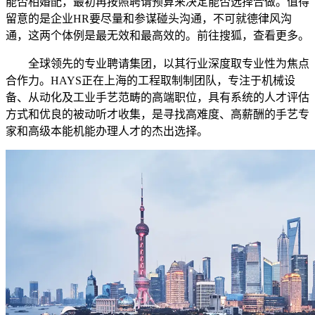
能否相婚配，最初再按照聘请预算来决定能否选择合做。值得
留意的是企业HR要尽量和参谋碰头沟通，不可就德律风沟
通，这两个体例是最无效和最高效的。前往搜狐，查看更多。
全球领先的专业聘请集团，以其行业深度取专业性为焦点
合作力。HAYS正在上海的工程取制制团队，专注于机械设
备、从动化及工业手艺范畴的高端职位，具有系统的人才评估
方式和优良的被动听才收集，是寻找高难度、高薪酬的手艺专
家和高级本能机能办理人才的杰出选择。