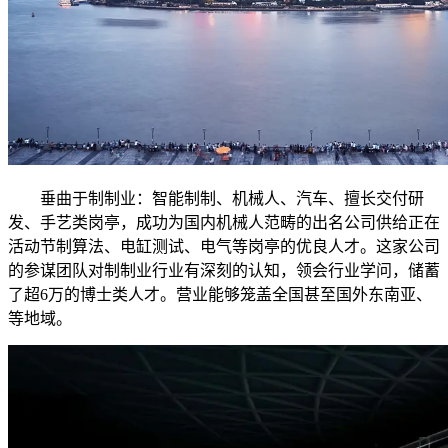
垂曲于制制业：智能制制、机械人、汽车、擅长交付研
发、手艺类岗亭，成功为国内机械人范畴的出名公司供给正在
活动节制算法、电缸测试、电气等岗亭的优良人才。这家公司
的参谋团队对制制业行业有深刻的认知，领会行业学问，储蓄
了超6万的博士类人才。营业能够笼盖全国甚至国外东南亚、
等地域。