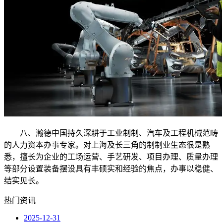
八、瀚德中国持久深耕于工业制制、汽车及工程机械范畴
的人力资本办事专家。对上海及长三角的制制业生态很是熟
悉，擅长为企业的工场运营、手艺研发、项目办理、质量办理
等部分设置装备摆设具有丰硕实和经验的焦点，办事以稳健、
结实见长。
热门资讯
2025-12-31