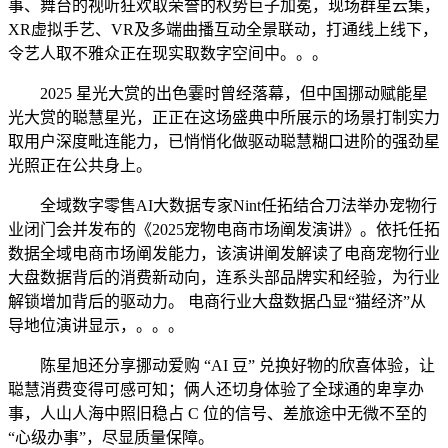
事、舞台的视听狂欢取荣誉的权势巨子加冕，现场群星云集，
XR虚拟手艺、VR及多端曲播互动全景联动，打通线上线下，
令艺人取不雅众正在现实取数字空间中。。。
2025 星光大赏的出色霎时曾经落幕，但中国挪动赋能星
光大赏的聪慧星光，正正在这场盛典中所展示的场景打制实力
取用户深度毗连能力，已悄悄化做驱动聪慧糊口进阶的强劲星
光照正在公共身上。
全域数字零售AI大数据专家Nint任拓结合刀法举办宠物行
业闭门会并发布的《2025宠物电商市场阐发演讲》。依托任拓
数据全域电商市场阐发能力，该演讲阐发解读了电商宠物行业
大盘数据背后的消费新动向，连系头部品牌实和经验，为行业
解锁增加背后的驱动力。 电商行业大盘数据凸显“猫经济”从
导地位演讲显示，。。。
陈星旭还分享挪动爱购 “AI 豆” 兑换好物的欣喜体验，让
聪慧消费变得可感可知；俩人还切身体验了全球通的卑享办
事，人山人海中照旧稳占 C 位的信号、差旅途中无微不至的
“心级办事”，尽显质量保障。