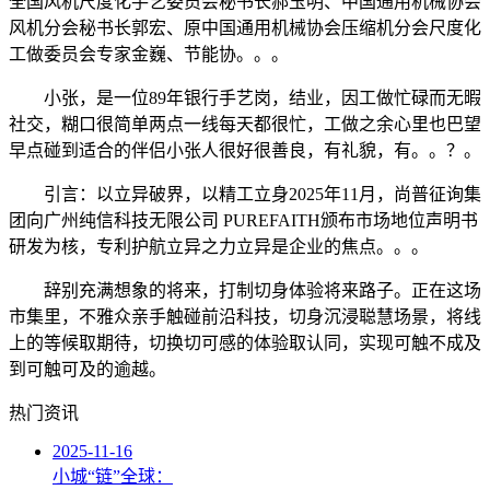
全国风机尺度化手艺委员会秘书长郝玉明、中国通用机械协会
风机分会秘书长郭宏、原中国通用机械协会压缩机分会尺度化
工做委员会专家金巍、节能协。。。
小张，是一位89年银行手艺岗，结业，因工做忙碌而无暇
社交，糊口很简单两点一线每天都很忙，工做之余心里也巴望
早点碰到适合的伴侣小张人很好很善良，有礼貌，有。。？。
引言：以立异破界，以精工立身2025年11月，尚普征询集
团向广州纯信科技无限公司 PUREFAITH颁布市场地位声明书
研发为核，专利护航立异之力立异是企业的焦点。。。
辞别充满想象的将来，打制切身体验将来路子。正在这场
市集里，不雅众亲手触碰前沿科技，切身沉浸聪慧场景，将线
上的等候取期待，切换切可感的体验取认同，实现可触不成及
到可触可及的逾越。
热门资讯
2025-11-16
小城“链”全球：