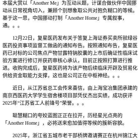
本届大赏以「Another Me」为互动从题，计谋合做伙伴中国挪
动从日常视角切入，兼顾个别想象取公共对抱负糊口的等候。
基于这一思，中国挪动打制「Another Home」专属叙事，
通。。。
12月22日，复星医药发布关于答复上海证券买卖所就绿谷
医药投资事项监督工做函的通知布告。按照通知布告，复星医
药已对标的公司焦点产物甘露特钠胶囊的上市后确证性临床试
验方案进行修订并获药审核心承认，目前正按照打算进行推
进。收购完成后，复星医药将为该产物后续临床开辟及贸易化
供给资金取能力支撑，这也是公司正在中枢神经。。。
近日，从江苏省总工会传来喜信，由上海宝冶集团承建的
南京西医药大学学生宿舍楼项目部凭仗杰出实绩，成功获评
2025年“江苏省工人前锋号”荣誉。。。
聪慧糊口的夸姣蓝图正正在拉开，历经星光点亮的
「Another Home」，必将送来愈加值得等候的簇新容貌。
2025年，浙江省五城市老干部桥牌邀请赛正在杭州锦江大