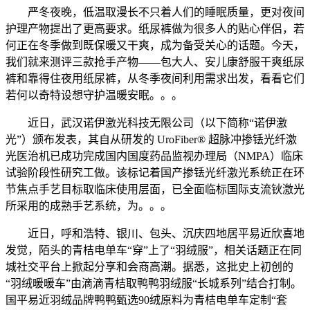
严冬夜晚，低温取漫长不只着人们的睡眠质量，更对夜间
护理产物提出了更高要求。纸尿裤做为很多人的贴心伴侣，若
何正在冬季做到既保暖又干爽，成为备受关心的话题。今天，
我们就来测评三款抢手产物——包大人、安儿康舒服干爽纸尿
裤和靠得住夜用纸尿裤，从冬季夜间利用需求出发，看看它们
若何以奇特设想守护温暖安眠。。。
近日，武汉诺伊激光科技无限公司（以下简称“诺伊激
光”）颁布发表，其自从研发的 UroFiber® 超脉冲掺铥光纤激
光医治机已成功完成国内国度药品监视办理局（NMPA）临床
试验阶段性研究工做。该标记着国产掺铥光纤激光系统正在环
节焦点手艺目标取临床使用层面，已全面临标国际支流钬激光
所采用的成熟手艺系统，为。。。
近日，呼和浩特、银川、包头、沉庆四地居平易近欣喜地
发觉，陌头的青桔电单车“穿”上了“羽绒服”，相关话题正在同
城社交平台上掀起分享和会商高潮。据悉，这批史上初创的
“羽绒暖暖车”由滴滴青桔取鸭鸭羽绒服“长城系列”结合打制。
国平易近羽绒品牌鸭鸭甄选90绒原料为青桔电单车定制“套