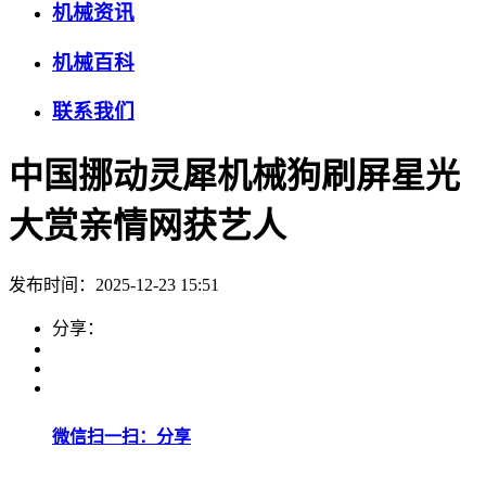
机械资讯
机械百科
联系我们
中国挪动灵犀机械狗刷屏星光
大赏亲情网获艺人
发布时间：2025-12-23 15:51
分享：
微信扫一扫：分享