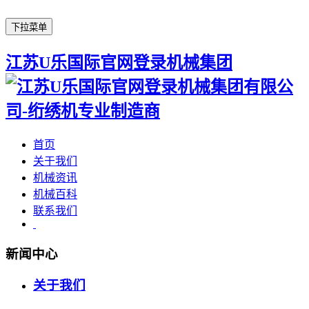
下拉菜单
江苏U乐国际官网登录机械集团
首页
关于我们
机械资讯
机械百科
联系我们
新闻中心
关于我们