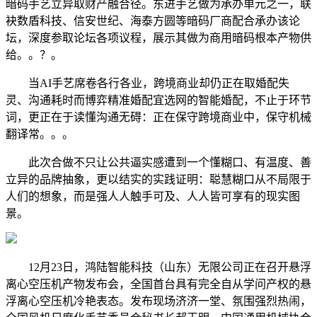
暗码手艺立异取财产融合径。东进手艺做为承办单元之一，联
袂数盾科技、信安世纪、海泰方圆等暗码厂商配合承办该论
坛，深度参取论坛各项议程，展示其做为商用暗码根本产物供
给。。？。
当AI手艺席卷各行各业，跨境商业却仍正在取婚配失
灵、沟通耗时而博弈精准婚配宜选网的智能婚配，不止于环节
词，更正在于读懂沟通无碍：正在保守跨境商业中，保守机械
翻译常。。。
此次合做不只让公共逼实感遭到一个懂糊口、有温度、善
立异的品牌抽象，更以结实的实践证明：聪慧糊口从不局限于
人们的想象，而是强人人触手可及、人人皆可享有的现实图
景。
12月23日，鸿陆智能科技（山东）无限公司正在召开悬浮
离心空压机产物发布会，全国首台具有完全自从学问产权的悬
浮离心空压机冷艳表态。发布现场济济一堂、氛围强烈热闹，