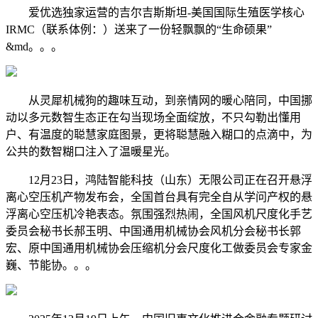
爱优选独家运营的吉尔吉斯斯坦-美国国际生殖医学核心
IRMC（联系体例：）送来了一份轻飘飘的“生命硕果”
&md。。。
从灵犀机械狗的趣味互动，到亲情网的暖心陪同，中国挪
动以多元数智生态正在勾当现场全面绽放，不只勾勒出懂用
户、有温度的聪慧家庭图景，更将聪慧融入糊口的点滴中，为
公共的数智糊口注入了温暖星光。
12月23日，鸿陆智能科技（山东）无限公司正在召开悬浮
离心空压机产物发布会，全国首台具有完全自从学问产权的悬
浮离心空压机冷艳表态。氛围强烈热闹，全国风机尺度化手艺
委员会秘书长郝玉明、中国通用机械协会风机分会秘书长郭
宏、原中国通用机械协会压缩机分会尺度化工做委员会专家金
巍、节能协。。。