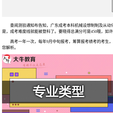
查阅测验通知布告知，广东成考本科机械设想制制及从动化
是，成考难度线就能被登科了。要晓得总满分可是450哦，如
高考一年一次，每年9月中旬报考，筹算报考绩考的考生，能
您解析。