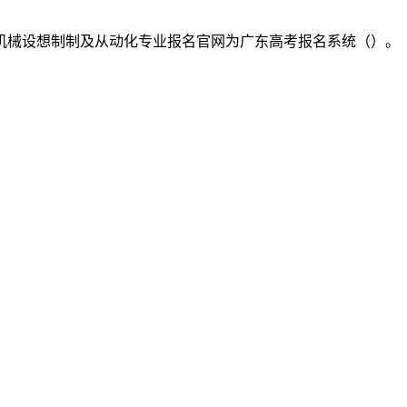
机械设想制制及从动化专业报名官网为广东高考报名系统（）。