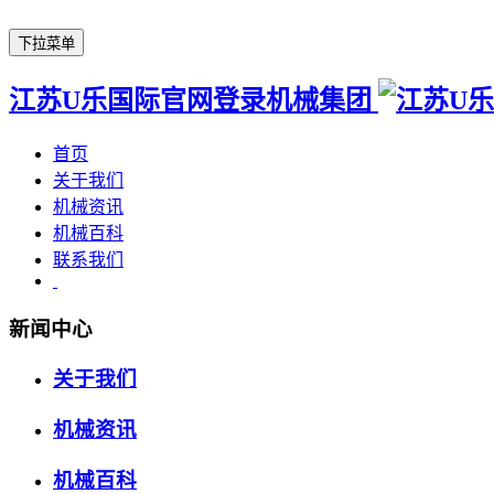
下拉菜单
江苏U乐国际官网登录机械集团
首页
关于我们
机械资讯
机械百科
联系我们
新闻中心
关于我们
机械资讯
机械百科