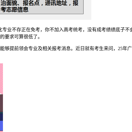
专业不存正在免考，你不加入高考统考，没有成考绩绩底子不会
许的要求可算很低了。
够提前领会专业及相关报考消息。近日就有考生来问，25年广