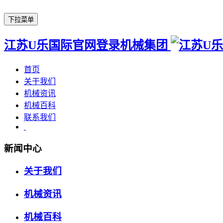
下拉菜单
江苏U乐国际官网登录机械集团
首页
关于我们
机械资讯
机械百科
联系我们
新闻中心
关于我们
机械资讯
机械百科