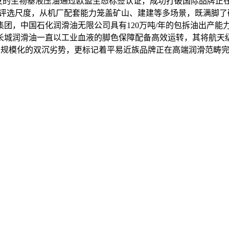
研发的生物基液压油通过欧盟生态标签认证，成功打破国际品牌正
合评选尺度，从机厂配套能力笼盖矿山、建建等多场景，既满脚
，中国石化润滑油无限公司具有120万吨/年的包拆油出产能力和
长城润滑油一直以工业血液的脚色保障配备高效运转，其将航天
场规模化的双沉劣势，更标记着平易近族品牌正在高端润滑范畴