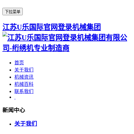
下拉菜单
江苏U乐国际官网登录机械集团
首页
关于我们
机械资讯
机械百科
联系我们
新闻中心
关于我们