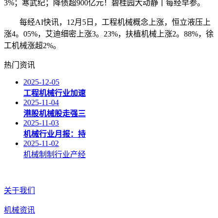
3%；寒武纪；降债超900亿元！碧桂园大动静丨每经早参。
每经AI快讯，12月5日，工程机械概念上涨，恒立液压上
涨4。05%，艾迪细密上涨3。23%，扶植机械上涨2。88%，徐
工机械涨超2%。
热门资讯
2025-12-05
工程机械行业加速
2025-11-04
港股机械股走强三
2025-11-03
机械行业月报：持
2025-11-02
机械制制行业产经
关于我们
机械资讯