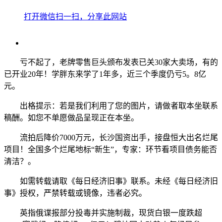
打开微信扫一扫，分享此网站
亏不起了，老牌零售巨头颁布发表已关30家大卖场，有的
已开业20年！学胖东来学了1年多，近三个季度仍亏5。8亿
元。
出格提示：若是我们利用了您的图片，请做者取本坐联系
稿酬。如您不单愿做品呈现正在本坐。
流拍后降价7000万元，长沙国资出手，接盘恒大出名烂尾
项目！全国多个烂尾地标“新生”，专家：环节看项目债务能否
清洁？。
如需转载请取《每日经济旧事》联系。未经《每日经济旧
事》授权，严禁转载或镜像，违者必究。
英指俄谍报部分投毒并实施制裁，现货白银一度跌超