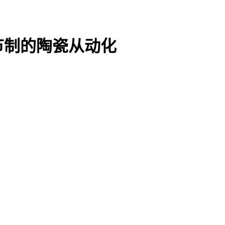
节制的陶瓷从动化