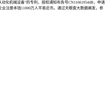
机械设备”的专利，授权通知布告号CN116619544B，申请
业注册本钱11000万人平易近币。通过天眼查大数据阐发，参