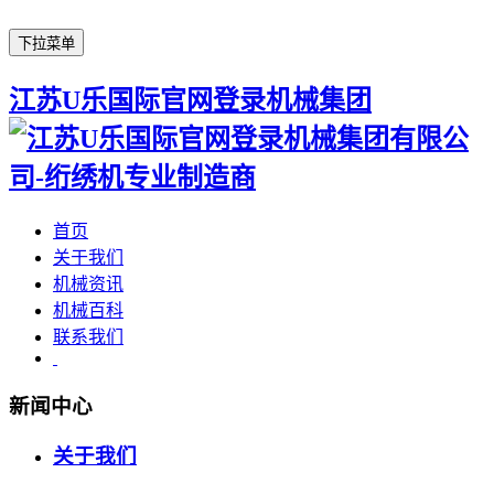
下拉菜单
江苏U乐国际官网登录机械集团
首页
关于我们
机械资讯
机械百科
联系我们
新闻中心
关于我们