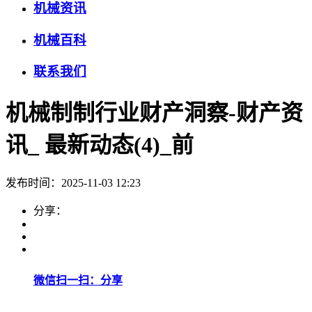
机械资讯
机械百科
联系我们
机械制制行业财产洞察-财产资
讯_ 最新动态(4)_前
发布时间：2025-11-03 12:23
分享：
微信扫一扫：分享