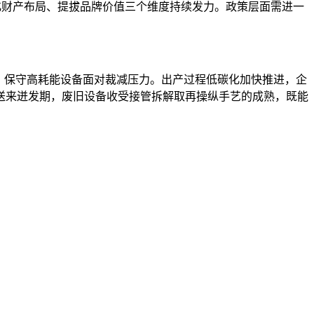
化财产布局、提拔品牌价值三个维度持续发力。政策层面需进一
，保守高耗能设备面对裁减压力。出产过程低碳化加快推进，企
送来迸发期，废旧设备收受接管拆解取再操纵手艺的成熟，既能