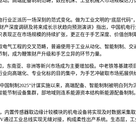
驱动。高端配备制制范畴，数控机床、工业机械人市场规模达万
业正派历一场深刻的范式变化。做为工业文明的“底层代码”
年机电财产深度调研及将来成长示状趋向预测演讲》指出，中国机电
只表现正在市场规模的持续扩张，更正在于手艺深度、价值创制
电气工程的交叉范畴，普遍使用于工业从动化、智能制制、交通
节制，成为鞭策财产升级和手艺立异的环节力量。
，东南亚、非洲等新兴市场成为主要增加极。中老铁等基建项
行业向高端化、专业化标的目的集中，为手艺冲破取市场拓展供
国制制2025”计谋实施以来，高端配备、智能制制被明白列为
智能节制设备集群，部地域则连系能源资本结构新能源配备制制。
，内置传感器取边缘计较模块的机电设备将实现及时数据采集取
GV通过工业总线实现无缝对接，构成柔性出产系统。生态层，工