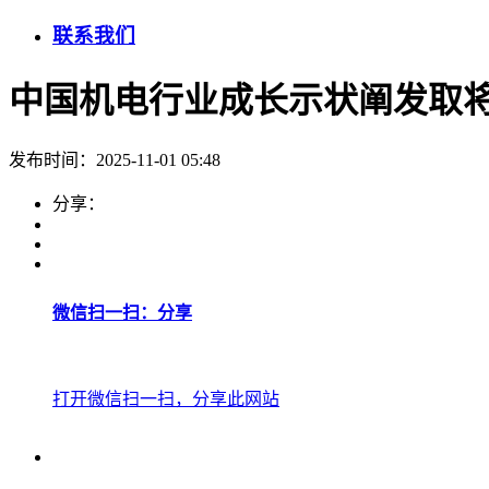
联系我们
中国机电行业成长示状阐发取
发布时间：2025-11-01 05:48
分享：
微信扫一扫：分享
打开微信扫一扫，分享此网站