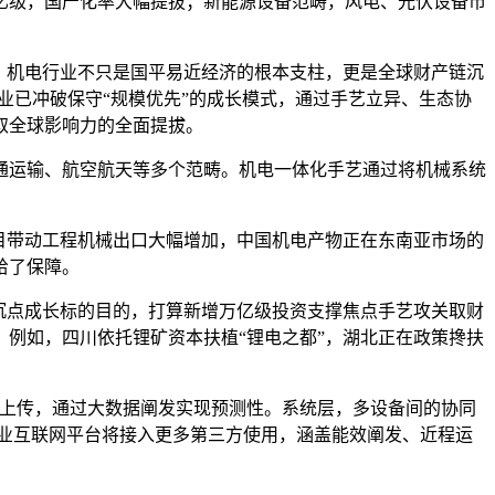
亿级，国产化率大幅提拔；新能源设备范畴，风电、光伏设备市
，机电行业不只是国平易近经济的根本支柱，更是全球财产链沉
行业已冲破保守“规模优先”的成长模式，通过手艺立异、生态协
取全球影响力的全面提拔。
运输、航空航天等多个范畴。机电一体化手艺通过将机械系统
目带动工程机械出口大幅增加，中国机电产物正在东南亚市场的
给了保障。
沉点成长标的目的，打算新增万亿级投资支撑焦点手艺攻关取财
例如，四川依托锂矿资本扶植“锂电之都”，湖北正在政策搀扶
上传，通过大数据阐发实现预测性。系统层，多设备间的协同
业互联网平台将接入更多第三方使用，涵盖能效阐发、近程运