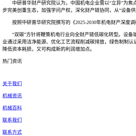
中研普华财产研究院认为，中国机电企业需以“立异”为焦点
步完美创重生态，加强学问产权，深化财产链协同，从“设备供
按照中研普华研究院撰写的《2025-2030年机电财产深度
“双碳”方针将鞭策机电行业向全财产链低碳化转型。设备端
业通过采用洁净能源、优化工艺流程削减碳排放，绿色制制认
降低资本耗损，又可构成新的利润增加点。
热门资讯
关于我们
机械资讯
机械百科
联系我们
联系方式