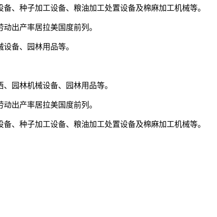
备、种子加工设备、粮油加工处置设备及棉麻加工机械等。
劳动出产率居拉美国度前列。
械设备、园林用品等。
西、园林机械设备、园林用品等。
劳动出产率居拉美国度前列。
备、种子加工设备、粮油加工处置设备及棉麻加工机械等。