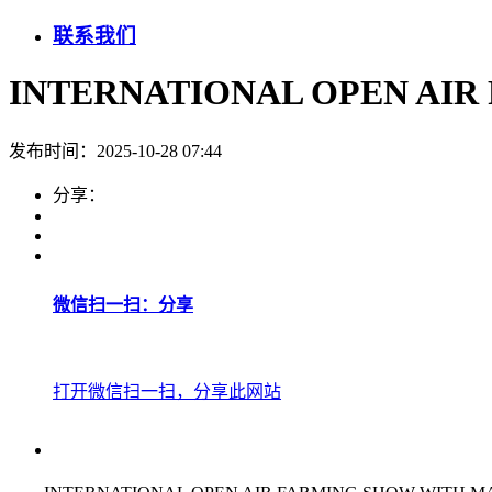
联系我们
INTERNATIONAL OPEN AI
发布时间：2025-10-28 07:44
分享：
微信扫一扫：分享
打开微信扫一扫，分享此网站