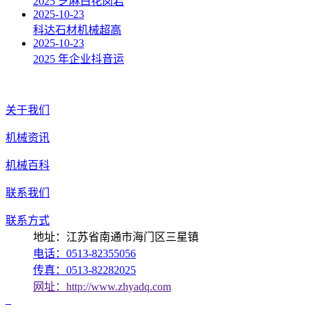
2025 芝麻白花岗岩
2025-10-23
科达石材机械超高
2025-10-23
2025 年企业抖音运
关于我们
机械资讯
机械百科
联系我们
联系方式
地址：江苏省南通市海门区三星镇
电话：0513-82355056
传真：0513-82282025
网址：http://www.zhyadq.com