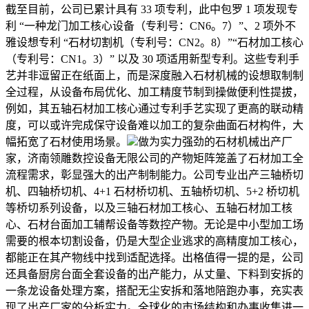
截至目前，公司已累计具有 33 项专利，此中包罗 1 项发现专
利 “一种龙门加工核心设备（专利号：CN6。7）”、2 项外不
雅设想专利 “石材切割机（专利号：CN2。8）”“石材加工核心
（专利号：CN1。3）” 以及 30 项适用新型专利。这些专利手
艺并非逗留正在纸面上，而是深度融入石材机械的设想取制制
全过程，从设备布局优化、加工精度节制到操做便利性提拔，
例如，其五轴石材加工核心通过专利手艺实现了更高的联动精
度，可以或许完成保守设备难以加工的复杂曲面石材构件，大
幅拓宽了石材使用场景。
做为实力强劲的石材机械出产厂
家，济南领雕数控设备无限公司的产物矩阵笼盖了石材加工全
流程需求，彰显强大的出产制制能力。公司专业出产三轴桥切
机、四轴桥切机、4+1 石材桥切机、五轴桥切机、5+2 桥切机
等桥切系列设备，以及三轴石材加工核心、五轴石材加工核
心、石材台面加工辅帮设备等数控产物。无论是中小型加工场
需要的根本切割设备，仍是大型企业逃求的高精度加工核心，
都能正在其产物线中找到适配选择。出格值得一提的是，公司
还具备厨房台面全套设备的出产能力，从丈量、下料到安拆的
一条龙设备处理方案，搭配无尘安拆和落地陪跑办事，充实表
现了出产厂家的分析实力。全球化的市场结构和办事收集进一