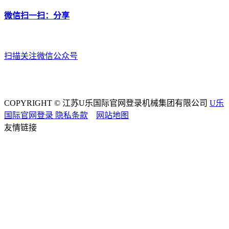
微信扫一扫：分享
扫描关注微信公众号
COPYRIGHT © 江苏U乐国际官网登录机械集团有限公司
U乐
国际官网登录
隐私条款
网站地图
友情链接