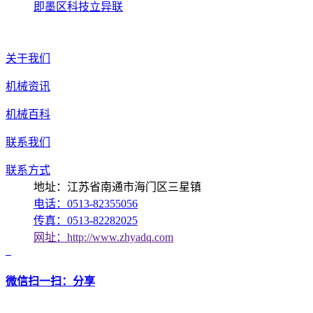
即墨区科技立异联
关于我们
机械资讯
机械百科
联系我们
联系方式
地址：江苏省南通市海门区三星镇
电话：0513-82355056
传真：0513-82282025
网址：http://www.zhyadq.com
微信扫一扫：分享