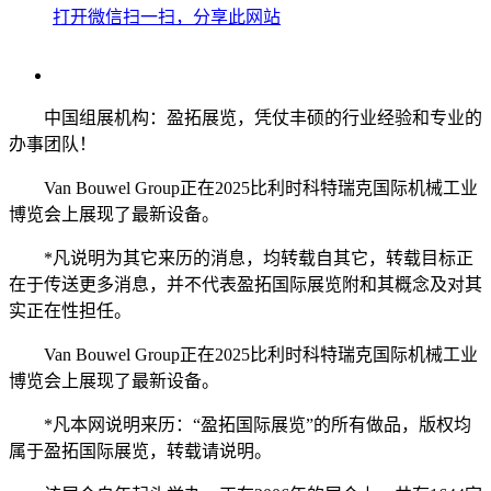
打开微信扫一扫，分享此网站
中国组展机构：盈拓展览，凭仗丰硕的行业经验和专业的
办事团队！
Van Bouwel Group正在2025比利时科特瑞克国际机械工业
博览会上展现了最新设备。
*凡说明为其它来历的消息，均转载自其它，转载目标正
在于传送更多消息，并不代表盈拓国际展览附和其概念及对其
实正在性担任。
Van Bouwel Group正在2025比利时科特瑞克国际机械工业
博览会上展现了最新设备。
*凡本网说明来历：“盈拓国际展览”的所有做品，版权均
属于盈拓国际展览，转载请说明。