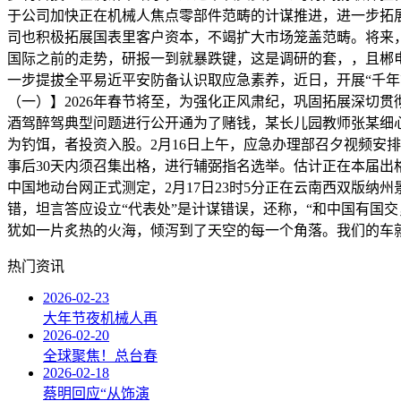
于公司加快正在机械人焦点零部件范畴的计谋推进，进一步拓
司也积极拓展国表里客户资本，不竭扩大市场笼盖范畴。将来
国际之前的走势，研报一到就暴跌键，这是调研的套，，且郴
一步提拔全平易近平安防备认识取应急素养，近日，开展“千年
（一）】2026年春节将至，为强化正风肃纪，巩固拓展深切贯
酒驾醉驾典型问题进行公开通为了赌钱，某长儿园教师张某细心
为钓饵，者投资入股。2月16日上午，应急办理部召夕视频安
事后30天内须召集出格，进行辅弼指名选举。估计正在本届
中国地动台网正式测定，2月17日23时5分正在云南西双版纳州
错，坦言答应设立“代表处”是计谋错误，还称，“和中国有国
犹如一片炙热的火海，倾泻到了天空的每一个角落。我们的车
热门资讯
2026-02-23
大年节夜机械人再
2026-02-20
全球聚焦！总台春
2026-02-18
蔡明回应“从饰演