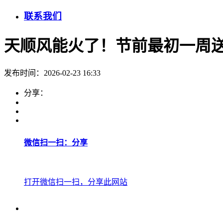
联系我们
天顺风能火了！节前最初一周送
发布时间：2026-02-23 16:33
分享：
微信扫一扫：分享
打开微信扫一扫，分享此网站