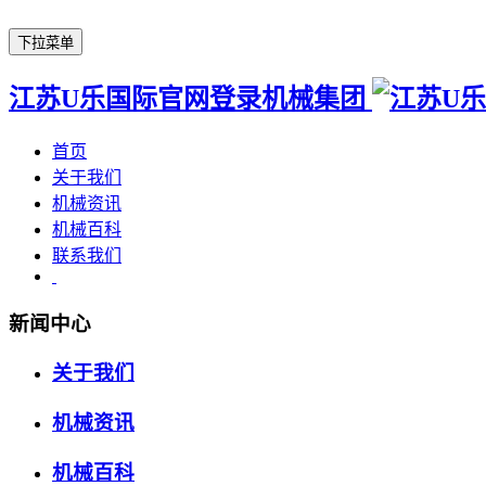
下拉菜单
江苏U乐国际官网登录机械集团
首页
关于我们
机械资讯
机械百科
联系我们
新闻中心
关于我们
机械资讯
机械百科