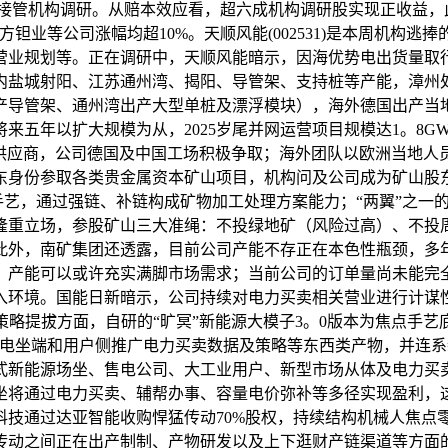
接管机构调研。从赔本效应看，超六成机构调研股实现正收益，此
、东方钽业等公司涨幅均超10%。天顺风能(002531)是本周机构
碳营业规划等。正在调研中，天顺风能暗示，因海优势电出货量
内盐城射阳、江苏通州湾、揭阳、导管架、支持桩等产能，漳州处
产导管架、通州湾出产大型单桩及漂浮模块），海外德国出产当
五年以扩大规模为从，2025岁尾并网运营项目规模达1。8GW
年确定供应商，公司德国及中国工场积极争取；海外团队以欧洲当
股东身份参取各类贵金属资本矿山项目，机构问及公司成为矿山股
和手艺，通过强链、补链构成矿物加工处理方案能力；“两翼”之
隆重立场，参股矿山三大准绳：不投绿地矿（风险过高）、不投
此外，南矿集团还透露，目前公司产能不存正在本色性瓶颈，多
，产能可以或许充实满脚市场需求；当前公司的订单量尚未能完
投入环境。国能日新暗示，公司持续对电力买卖相关营业进行计谋
策略提拔方面，自研的“旷冥”新能源大模子3。0版本为焦点手
在电坐端和用户侧推广电力买卖数据及策略等东西类产物，并连
式新能源场坐、售电公司、大工业用户、新型市场从体及电力买
坐将通过电力买卖、辅帮办事、容量电价弥补等多径实现盈利，
科技通过达亚智能收购悍猛传动70%股权，持续结构机械人焦
传动之间正在出产制制、产物研发以及上下逛财产链渠道等方面