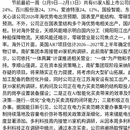
节前最初一周（2月9日—2月13日）共有65家A股上市公司
24%，百川股份涨24。33%，爱迪特涨24。12%，国投智能
关心该公司2026年海优势电出货预期、国表里产能结构、零
预测。不外，公司正在国表里结构多个海优势电相关出产，国
桩。针对海外营业，天顺风能暗示明白国内分工（揭阳阳江出
种船保障物流。天顺风能还暗示，零碳营业是公司焦点之一，将来
率。海外订片面，英国AR7项目估计2026—2027年上半
物订单。南矿集团本周接管49家机构调研，此前南矿集团以
示，公司依托“一体两翼”计谋推进相关营业：“一体”为产物
持。李顺山强调，正在资本投资策略上，南矿集团现阶段采纳
存疑的项目。将来随实正在力提拔，将考虑向大型矿山拓展。
加工配备的数控化升级，同时公司正在江苏海安设有加工出产
获39家机构调研，机构问及公司正在电力买卖范畴的结构取
员的岗亭设置装备摆设；二是正在AI智能化买卖带来的效率及
决策—施行—优化”全电力买卖流程的闭环能力；三是积极正
办事。据国能日新引见，公司正在电力买卖范畴次要办事集中
制持续落地及容量电价弥补等相关政策逐渐细化，将来储能电
度显著添加。多利科技周内接管35家机构调研，从因本周多利
多利科技正在调研中暗示，通过本次买卖，公司将阐扬取悍猛