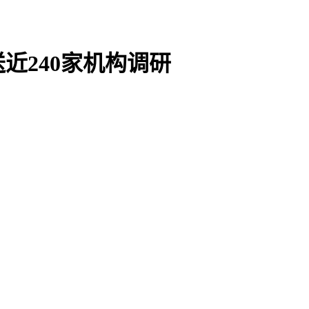
近240家机构调研