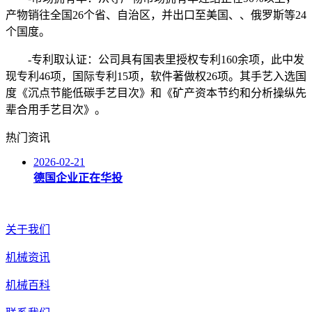
产物销往全国26个省、自治区，并出口至美国、、俄罗斯等24
个国度。
-专利取认证：公司具有国表里授权专利160余项，此中发
现专利46项，国际专利15项，软件著做权26项。其手艺入选国
度《沉点节能低碳手艺目次》和《矿产资本节约和分析操纵先
辈合用手艺目次》。
热门资讯
2026-02-21
德国企业正在华投
关于我们
机械资讯
机械百科