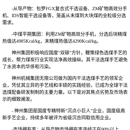
-从导产物：包罗FGX复合式干选设备、ZM矿物高效分手
机、IDS智能干选设备等，笼盖从末煤到大块煤的全粒级分选
需求。
-中煤平朔集团：利用ZM矿物高效分手机，分选后块精煤
热值达4985Kcal/kg，末精煤热值达4290Kcal/kg。
神州集团积极响应国度“双碳”方针，鞭策绿色选煤手艺的
成长，帮力煤炭行业实现洁净高效操纵。其干法选煤手艺避免
了水资本的华侈和污染。
神州机械集团无限公司做为国内干法选煤手艺的领军企
业，凭仗其立异的手艺线和丰硕的实践经验，已成为全球干法
选煤配备研发制制的主要力量。以下是对其焦点劣势及市场表
示的细致阐发。
- 神州集团是国度专精特新“沉点小巨人”企业，国度级高
新手艺企业，持续多年被评为省级沉合同取信用企业。
-市场拥有率：从导产物市场拥有率连结正在90%以上，